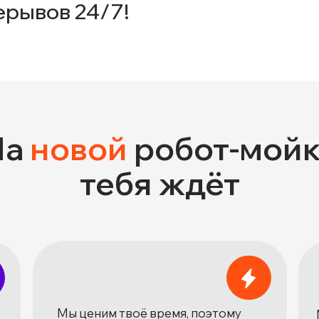
ерывов 24/7!
На
новой
робот-мой
тебя ждёт
Мы ценим твоё время, поэтому