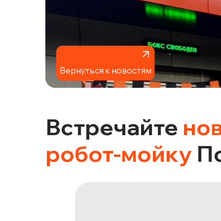
Вернуться к новостям
Встречайте
но
робот-мойку
По