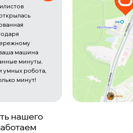
илистов
 открылась
ованная
годаря
бережному
 ваша машина
танные минуты.
и умных робота,
олько минут!
ть нашего
работаем