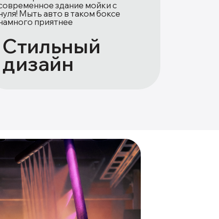
современное здание мойки с
нуля! Мыть авто в таком боксе
намного приятнее
Стильный
дизайн