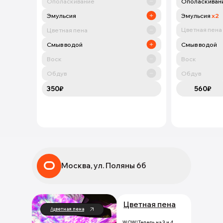
Ополаскивание
Ополаскиван
Эмульсия
Эмульсия
х2
Цветная пена
Цветная пена
Смыв водой
Смыв водой
Воск
Воск
Обдув
Обдув
350₽
560₽
Москва, ул. Поляны 6б
Цветная пена
/цветная пена
WOW! Теперь на 3 и 4