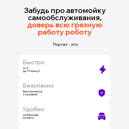
Забудь про автомойку
самообслуживания,
доверь всю грязную
работу роботу
Портал - это:
Быстро
от 3
до 11 минут
Безопасно
без контакта
с кузовом
Удобно
не выходя
из авто