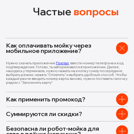
Частые
вопросы
Как оплачивать мойку через
мобильное приложение?
Нужно скачать приложение
Портал
, ввести номер телефона и код
подтверждения. Готово, ты авторизовался в приложении. Далее,
находясь у терминала, нужно нажать на кнопку снизу посередине,
выбрать режим, нажать "Оплатить" и выбрать удобный способ. Чтобы
каждый раз не вводить номер карты заново, нужно поставить галочку
рядом с "Запомнить карту"
Как применить промокод?
Суммируются ли скидки?
Безопасна ли робот-мойка для
авто в плёнке/керамике?