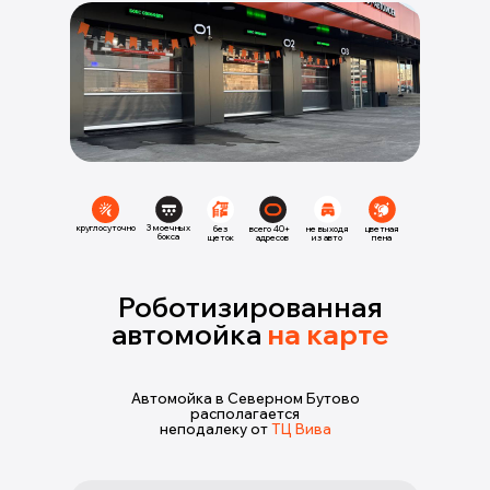
круглосуточно
3 моечных
без
всего 40+
не выходя
цветная
бокса
щеток
адресов
из авто
пена
Роботизированная
автомойка
на карте
Автомойка в Северном Бутово
располагается
неподалеку от
ТЦ Вива