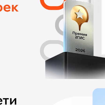
оек
ети