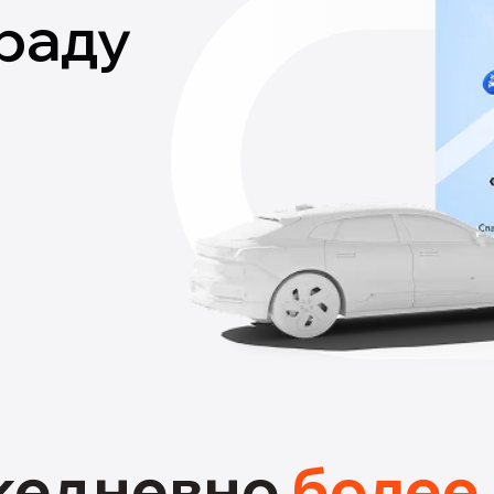
раду
жедневно
более