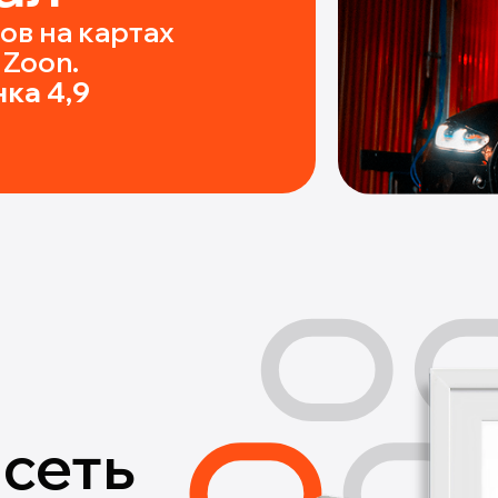
ов на картах
, Zoon.
ка 4,9
сеть