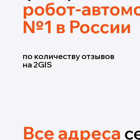
робот-автом
№1 в России
по количеству отзывов
на 2GIS
Все адреса
с