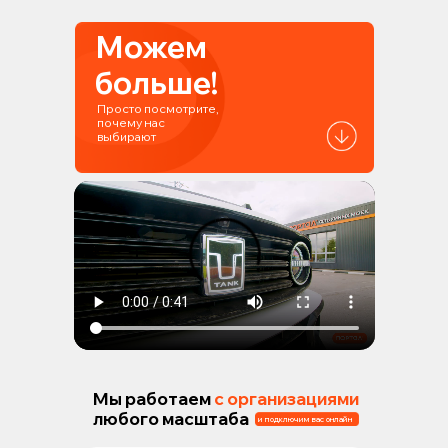
Можем
больше!
Просто посмотрите,
почему нас
выбирают
Мы работаем
с организациями
любого масштаба
и подключим вас онлайн