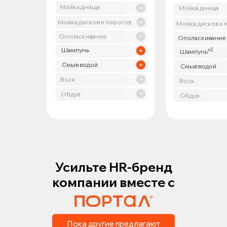
Мойка днища
Мойка днища
Мойка дисков и порогов
Мойка дисков и 
Ополаскивание
Ополаскивание
Шампунь
х2
Шампунь
Смыв водой
Смыв водой
Воск
Воск
Обдув
Обдув
Усильте HR-бренд
компании вместе с
Пока другие предлагают