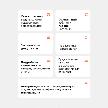
Универсальная
услуга
, которая
Один
личный
подойдет всем
кабинет и
автовладельцам
гибкие
настройки
Закрывающие
Поддержка
документы
на всех этапах
Предоставляем
Подробная
скидку
статистика
по
до 20%
как
каждому сотруднику и
корпоративным
отчёты
клиентам
Авторизация
каждого сотрудника через
подтверждение телефона,
отсутствие
манипуляций