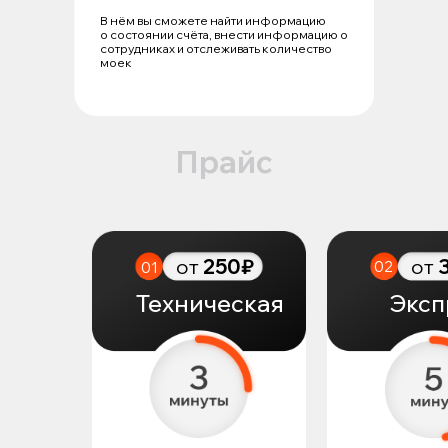
В нём вы сможете найти информацию
о состоянии счёта, внести информацию о
сотрудниках и отслеживать количество
моек
Прайс
от
250₽
от
02
01
Техническая
Эксп