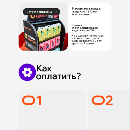
Незамерзающая
жидкость без
/стеклоомывайка
метанола
Зимняя
стеклоомывающая
жидкость до -20
Не содержит в составе
метанол, благодаря
чему жидкость имеет
приятный аромат
Как
оплатить?