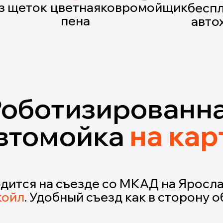
з щеток
цветная
ковромойщик
бесп
пена
авто
Роботизированн
втомойка
на кар
дится на съезде со МКАД на Яросла
койл
. Удобный съезд как в сторону об