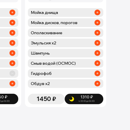
Мойка днища
Мойка дисков, порогов
Ополаскивание
Эмульсия х2
Шампунь
Смыв водой (ОСМОС)
Гидрофоб
Обдув х2
40
₽
1310
₽
1450
₽
0 до 06:00)
(с 00:00 до 06:00)