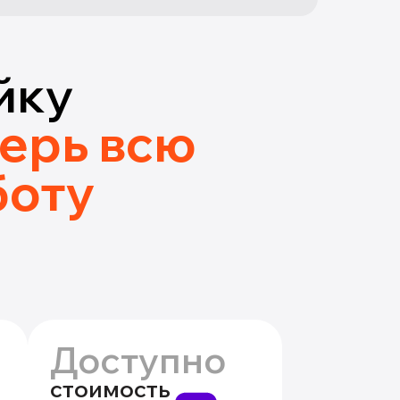
йку
ерь всю
боту
Доступно
стоимость