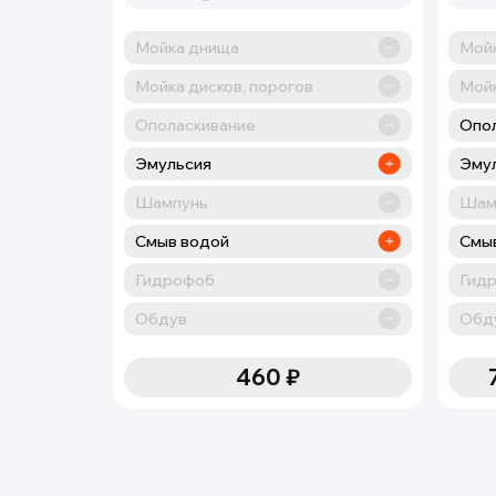
Мойка днища
Мой
Мойка дисков, порогов
Мойк
Ополаскивание
Опо
Эмульсия
Эмул
Шампунь
Шам
Смыв водой
Смы
Гидрофоб
Гид
Обдув
Обд
460
₽