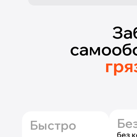
За
самооб
гря
Бе
Быстро
без 