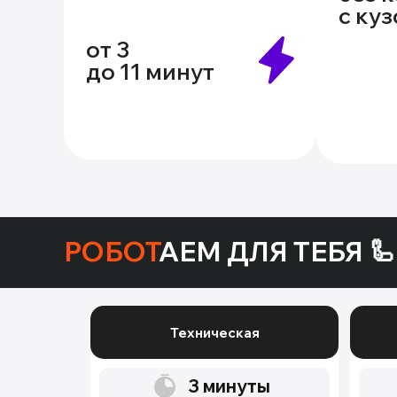
с ку
от 3
до 11 минут
РОБОТ
АЕМ ДЛЯ ТЕБЯ 🦾
Техническая
3
минуты