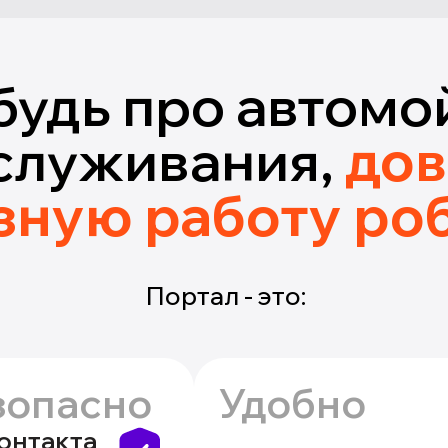
будь про автомо
служивания,
дов
зную работу ро
Портал - это:
зопасно
Удобно
контакта