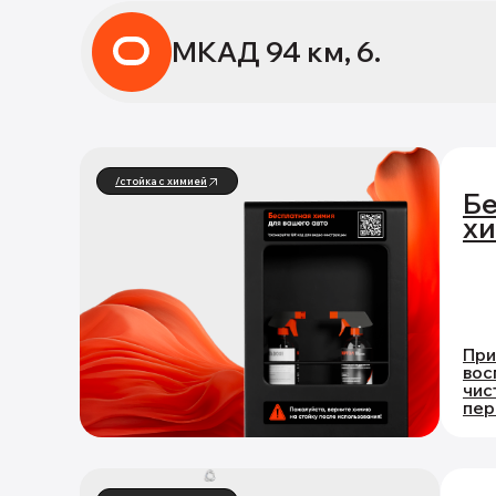
МКАД 94 км, 6.
/стойка с химией
Бе
хи
При
вос
чис
пер