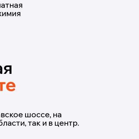
латная
химия
ая
те
вское шоссе, на
ласти, так и в центр.