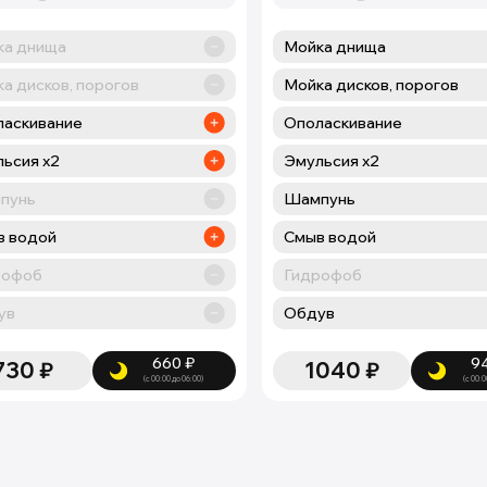
ка днища
Мойка днища
а дисков, порогов
Мойка дисков, порогов
ласкивание
Ополаскивание
ьсия х2
Эмульсия х2
пунь
Шампунь
в водой
Смыв водой
рофоб
Гидрофоб
ув
Обдув
660
₽
9
730
₽
1040
₽
(с 00:00 до 06:00)
(с 00:0