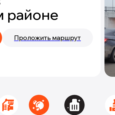
в
м районе
Проложить маршрут