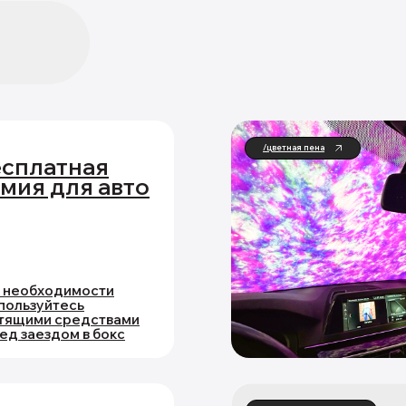
/цветная пена
сплатная
мия для авто
 необходимости
пользуйтесь
тящими средствами
ед заездом в бокс