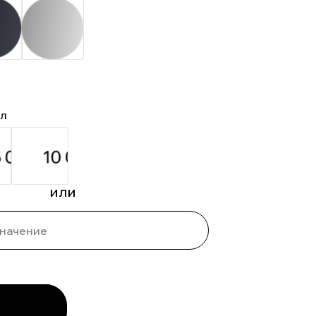
ал
или