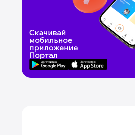
Скачивай
мобильное
приложение
Портал