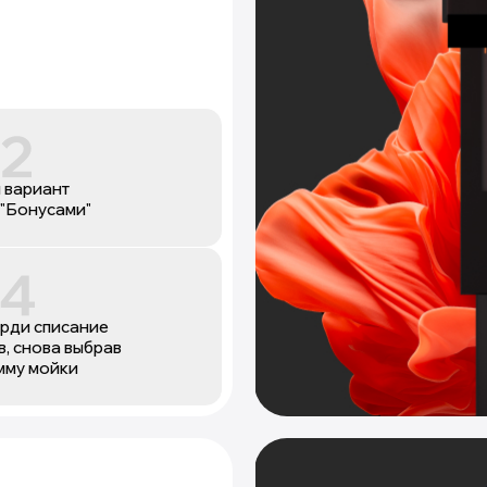
 вариант
 "Бонусами"
рди списание
, снова выбрав
мму мойки