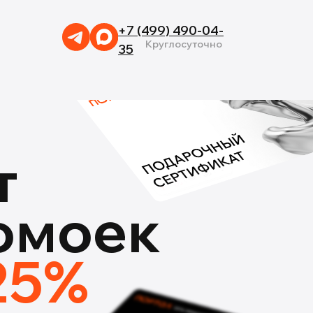
+7 (499) 490-04-
Круглосуточно
35
т
томоек
25%