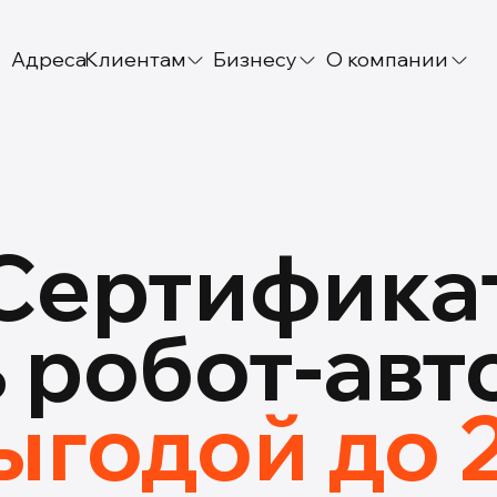
Адреса
Клиентам
Бизнесу
О компании
Сертифика
ь робот-ав
выгодой до 