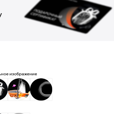
у
ьное изображение