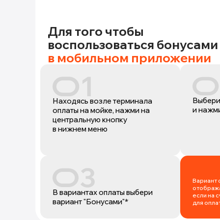
Для того чтобы
воспользоваться бонусами
в мобильном приложении
Выбери
Находясь возле терминала
и нажми
оплаты на мойке, нажми на
центральную кнопку
в нижнем меню
Вариант 
отобража
В вариантах оплаты выбери
если на 
вариант "Бонусами"*
для опла