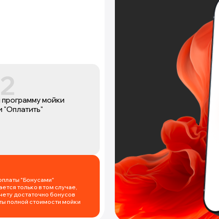
 программу мойки
 "Оплатить"
оплаты "Бонусами"
ется только в том случае,
счету достаточно бонусов
ты полной стоимости мойки