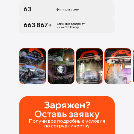
63
филиала в сети
663 867+
клиентов доверяют
нам с 2018 года
Заряжен?
Оставь заявку
Получи все подробные условия
по сотрудничеству