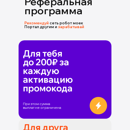
Реферальная
программа
Рекомендуй
сеть робот моек
Портал другим и
зарабатывай
Для тебя
до 200₽ за
каждую
активацию
промокода
При этом сумма
выплат не ограничена
Для друга