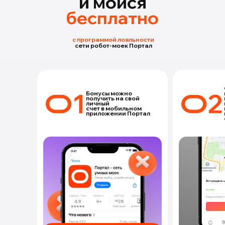
и мойся
бесплатно
с программой лояльности
сети робот-моек Портал
Бонусы можно
получить на свой
личный
счет в мобильном
приложении Портал