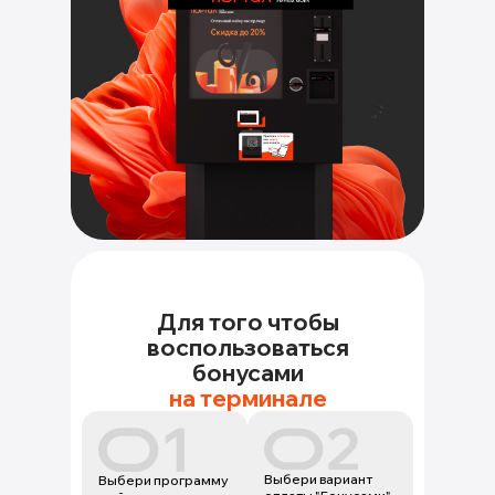
Для того чтобы
воспользоваться
бонусами
на терминале
Выбери вариант
Выбери программу