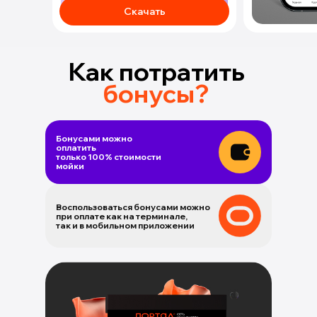
Скачать
Как потратить
бонусы?
Бонусами можно
оплатить
только 100% стоимости
мойки
Воспользоваться бонусами можно
при оплате как на терминале,
так и в мобильном приложении