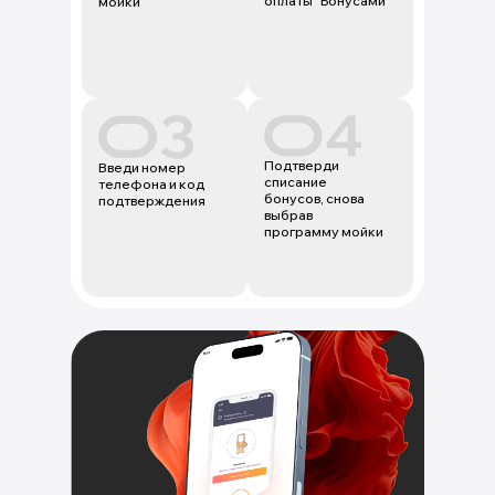
оплаты "Бонусами"
мойки
Подтверди
Введи номер
списание
телефона и код
бонусов, снова
подтверждения
выбрав
программу мойки