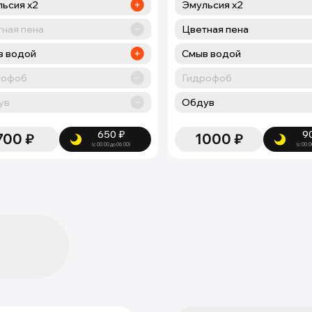
ьсия х2
Эмульсия х2
ная пена
Цветная пена
в водой
Смыв водой
рофоб
Гидрофоб
ув
Обдув
650
₽
9
700
₽
1000
₽
(с 00:00 до 06:00)
(с 00:0