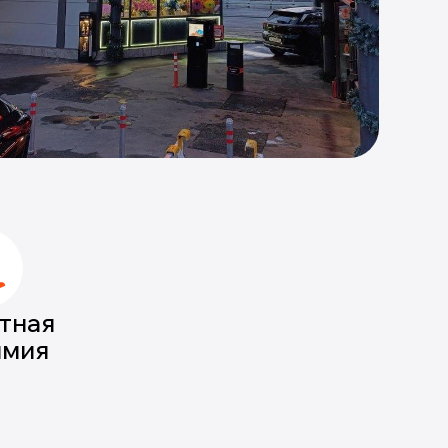
тная
имия