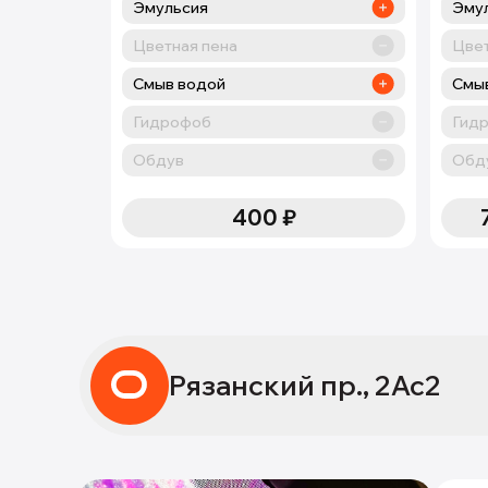
Эмульсия
Эмул
Цветная пена
Цвет
Смыв водой
Смы
Гидрофоб
Гид
Обдув
Обд
400
₽
Рязанский пр., 2Ас2