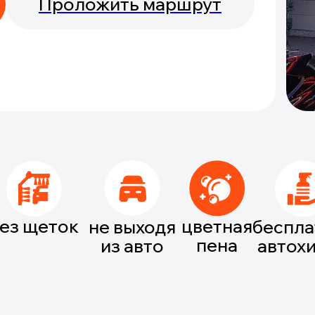
Проложить маршрут
ез щеток
цветная
не выходя
беспла
пена
из авто
автох