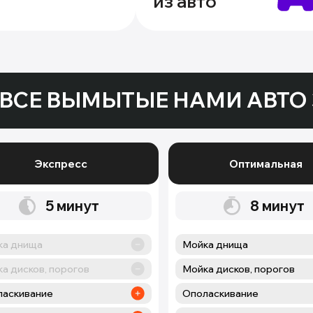
из авто
ВСЕ ВЫМЫТЫЕ НАМИ АВТО 
Экспресс
Оптимальная
5
минут
8
минут
ка днища
Мойка днища
а дисков, порогов
Мойка дисков, порогов
ласкивание
Ополаскивание