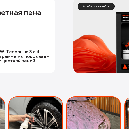
/стойка с химией
етная пена
! Теперь на 3 и 4
грамме мы покрываем
о цветной пеной