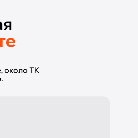
ая
те
, около ТК
.