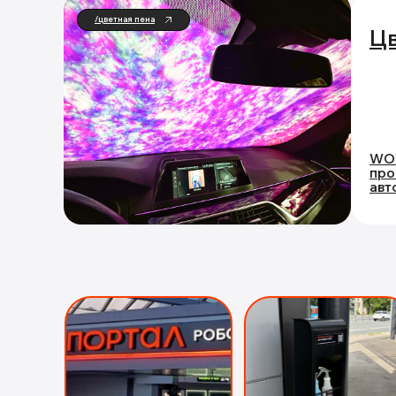
/цветная пена
Цв
WOW
про
авт