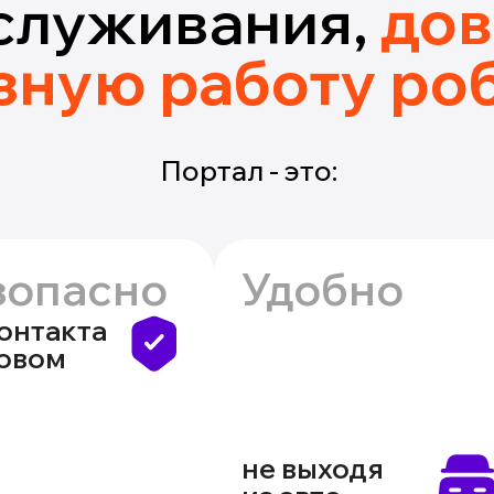
служивания,
дов
зную работу ро
Портал - это:
зопасно
Удобно
контакта
зовом
не выходя