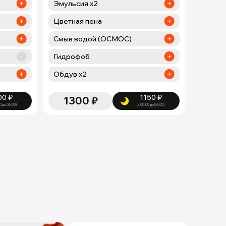
Эмульсия х2
Цветная пена
Смыв водой (ОСМОС)
Гидрофоб
Обдув х2
00
₽
1150
₽
1300
₽
0 до 06:00)
(с 00:00 до 06:00)