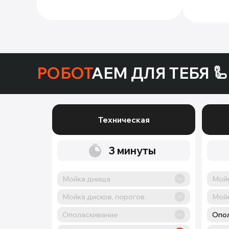
РОБОТ
АЕМ ДЛЯ ТЕБЯ 🦾
Техническая
3
минуты
Мойка днища
Мой
Мойка дисков, порогов
Мойк
Ополаскивание
Опо