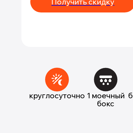
Получить скидку
круглосуточно
1 моечный
б
бокс