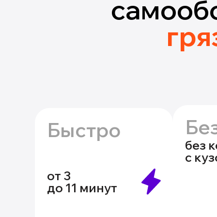
самооб
гря
Бе
Быстро
без 
с ку
от 3
до 11 минут