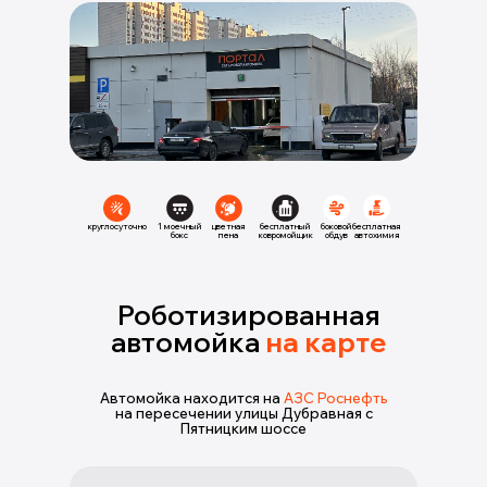
круглосуточно
1 моечный
цветная
бесплатный
боковой
бесплатная
бокс
пена
ковромойщик
обдув
автохимия
Роботизированная
автомойка
на карте
Автомойка находится на
АЗС Роснефть
на пересечении улицы Дубравная с
Пятницким шоссе