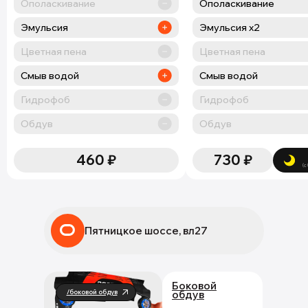
Ополаскивание
Ополаскивание
Эмульсия
Эмульсия х2
Цветная пена
Цветная пена
Смыв водой
Смыв водой
Гидрофоб
Гидрофоб
Обдув
Обдув
460
₽
730
₽
(с
Пятницкое шоссе, вл27
Боковой
/боковой обдув
обдув