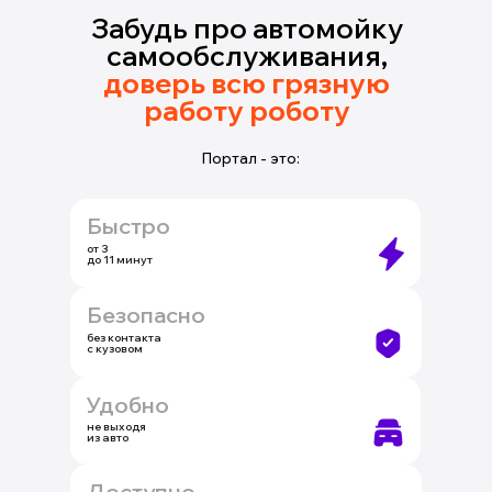
Забудь про автомойку
самообслуживания,
доверь всю грязную
работу роботу
Портал - это:
Быстро
от 3
до 11 минут
Безопасно
без контакта
с кузовом
Удобно
не выходя
из авто
Доступно