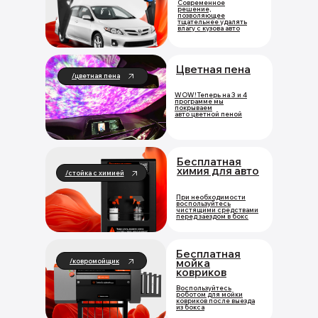
Современное
решение,
позволяющее
тщательнее удалять
влагу с кузова авто
Цветная пена
/цветная пена
WOW! Теперь на 3 и 4
программе мы
покрываем
авто цветной пеной
Бесплатная
химия для авто
/стойка с химией
При необходимости
воспользуйтесь
чистящими средствами
перед заездом в бокс
Бесплатная
мойка
/ковромойщик
ковриков
Воспользуйтесь
роботом для мойки
ковриков после выезда
из бокса