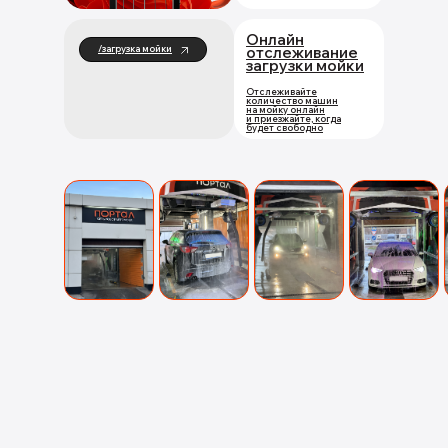
Онлайн
/загрузка мойки
отслеживание
загрузки мойки
Отслеживайте
количество машин
на мойку онлайн
и приезжайте, когда
будет свободно