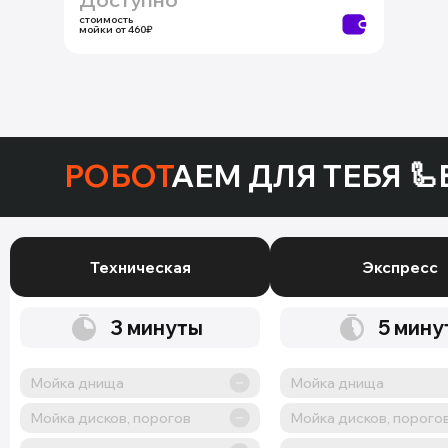
стоимость
мойки от 460₽
РОБОТ
АЕМ ДЛЯ ТЕБЯ 🦾
Техническая
Экспресс
3
минуты
5
мину
Мойка днища
Мойка днища
Мойка дисков, порогов
Мойка дисков, порого