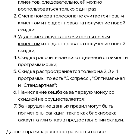
клиентов, следовательно, ей можно
воспользоваться только один раз
;
Смена номера телефона не считается новым
клиентом
и не дает права на получение новой
скидки;
Удаление аккаунта не считается новым
клиентом
и не дает права на получение новой
скидки;
Скидка рассчитывается от дневной стоимости
программ мойки
;
Скидка распространяется только на 2, 3 и 4
программы, то есть “Экспресс”, “Оптимальная”
и “Стандартная”;
Начисление
кешбэка
за первую мойку со
скидкой
не осуществляется
;
За нарушение данных правил могут быть
применены санкции, такие как блокировка
аккаунта или отказ в предоставлении скидки.
Данные правила распространяются на все