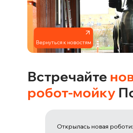
Вернуться к новостям
Встречайте
но
робот-мойку
По
Открылась новая робот