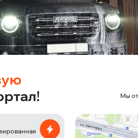
вую
ртал!
Мы от
изированная