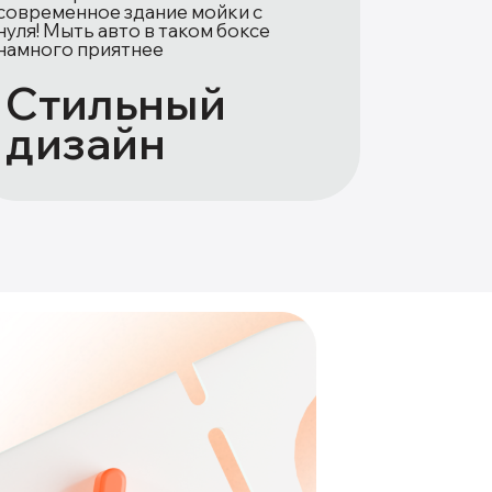
современное здание мойки с
нуля! Мыть авто в таком боксе
намного приятнее
Стильный
дизайн