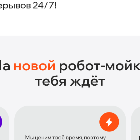
ерывов 24/7!
На
новой
робот-мой
тебя ждёт
Мы ценим твоё время, поэтому