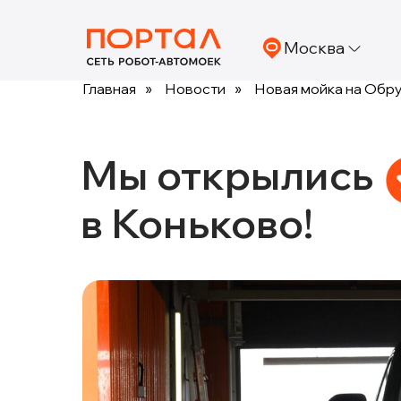
Москва
Главная
»
Новости
»
Новая мойка на Обру
Мы открылись
в Коньково!