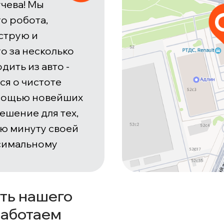
чева! Мы
о робота,
струю и
о за несколько
дить из авто -
ся о чистоте
омощью новейших
ешение для тех,
ую минуту своей
ксимальному
ть нашего
работаем