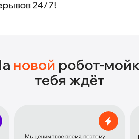
ерывов 24/7!
На
новой
робот-мой
тебя ждёт
Мы ценим твоё время, поэтому