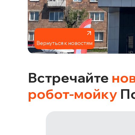
Вернуться к новостям
Встречайте
но
робот-мойку
По