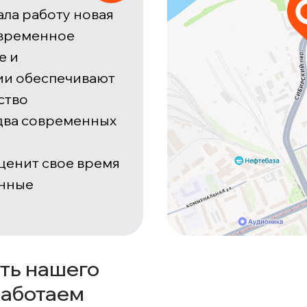
ла работу новая
овременное
е и
ии обеспечивают
ство
 два современных
 ценит свое время
енные
ть нашего
работаем