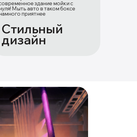
современное здание мойки с
нуля! Мыть авто в таком боксе
намного приятнее
Стильный
дизайн