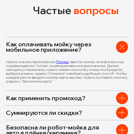
Частые
вопросы
Как оплачивать мойку через
мобильное приложение?
Нужно скачать приложение
Портал
, ввести номер телефона и код
подтверждения. Готово, ты авторизовался в приложении. Далее,
находясь у терминала, нужно нажать на кнопку снизу посередине,
выбрать режим, нажать "Оплатить" и выбрать удобный способ. Чтобы
каждый раз не вводить номер карты заново, нужно поставить галочку
рядом с "Запомнить карту"
Как применить промокод?
Суммируются ли скидки?
Безопасна ли робот-мойка для
авто в плёнке/керамике?