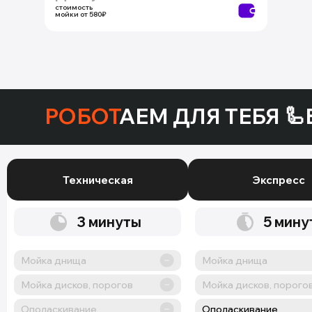
стоимость
мойки от 580₽
РОБОТ
АЕМ ДЛЯ ТЕБЯ 🦾
Техническая
Экспресс
3
минуты
5
мину
Мойка днища
Мойка днища
Мойка дисков, порогов
Мойка дисков, порого
Ополаскивание
Ополаскивание