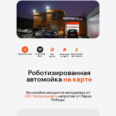
круглосуточно
1 моечный
бесплатная
без
не выходя
бокс
автохимия
щеток
из авто
Роботизированная
автомойка
на карте
Автомойка находится неподалеку от
АЗС Газпромнефть
напротив от Парка
Победы.