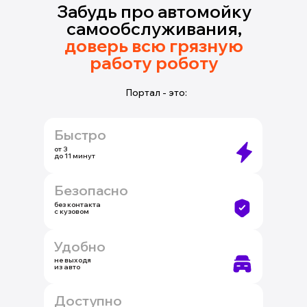
Забудь про автомойку
самообслуживания,
доверь всю грязную
работу роботу
Портал - это:
Быстро
от 3
до 11 минут
Безопасно
без контакта
с кузовом
Удобно
не выходя
из авто
Доступно