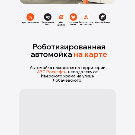
круглосуточно
1 моечный
цветная
бесплатная
ковромойщик
без
бокс
пена
автохимия
щеток
Роботизированная
автомойка
на карте
Автомойка находится на территории
АЗС Pоснефть
, неподалеку от
Иверского храма на улице
Лобачевского.