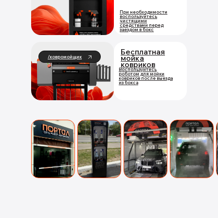
При необходимости
воспользуйтесь
чистящими
средствами перед
заездом в бокс
Бесплатная
мойка
/ковромойщик
ковриков
Воспользуйтесь
роботом для мойки
ковриков после выезда
из бокса