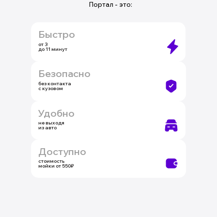
Портал - это:
Быстро
от 3
до 11 минут
Безопасно
без контакта
с кузовом
Удобно
не выходя
из авто
Доступно
стоимость
мойки от 550₽