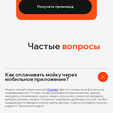
Получить промокод
Частые
вопросы
Как оплачивать мойку через
мобильное приложение?
Нужно скачать приложение
Портал
, ввести номер телефона и код
подтверждения. Готово, ты авторизовался в приложении. Далее,
находясь у терминала, нужно нажать на кнопку снизу посередине,
выбрать режим, нажать "Оплатить" и выбрать удобный способ. Чтобы
каждый раз не вводить номер карты заново, нужно поставить галочку
рядом с "Запомнить карту"