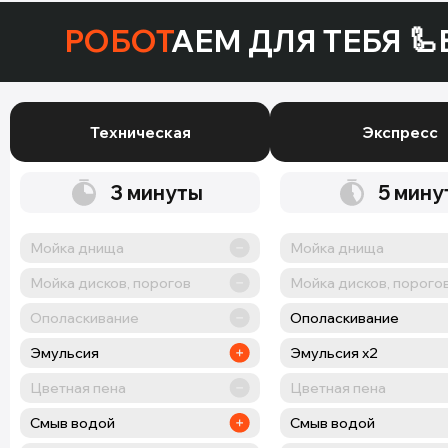
РОБОТ
АЕМ ДЛЯ ТЕБЯ 🦾
Техническая
Экспресс
3
минуты
5
мину
Мойка днища
Мойка днища
Мойка дисков, порогов
Мойка дисков, порого
Ополаскивание
Ополаскивание
Эмульсия
Эмульсия х2
Цветная пена
Цветная пена
Смыв водой
Смыв водой