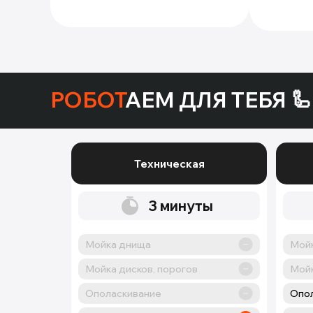
РОБОТ
АЕМ ДЛЯ ТЕБЯ 🦾
Техническая
3
минуты
Мойка днища
Мой
Мойка дисков, порогов
Мойк
Ополаскивание
Опо