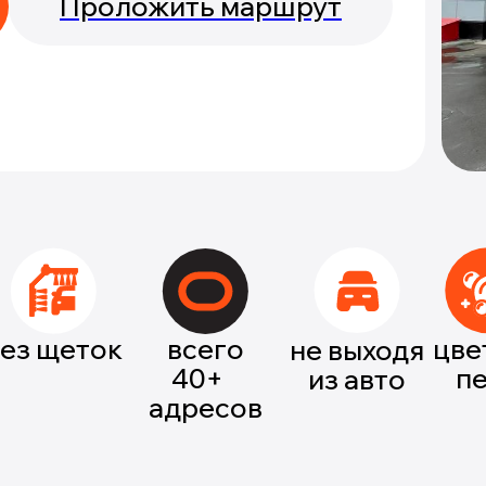
Проложить маршрут
ез щеток
всего
цве
не выходя
40+
п
из авто
адресов