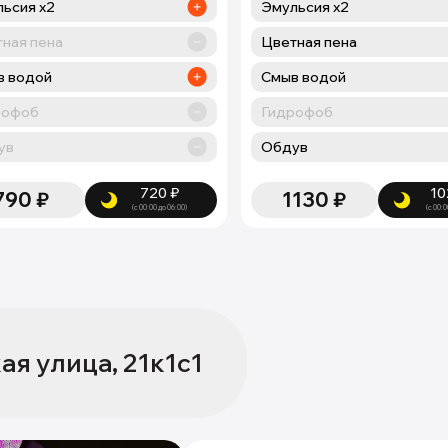
ьсия х2
Эмульсия х2
ная пена
Цветная пена
в водой
Смыв водой
рофоб
Гидрофоб
ув
Обдув
720
₽
10
790
₽
1130
₽
(с 00:00 до 06:00)
(с 00:0
ая улица, 21к1с1