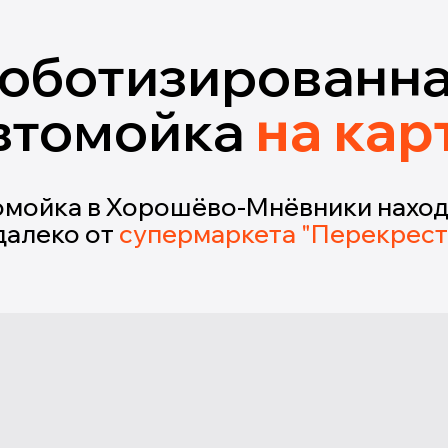
оботизированн
втомойка
на кар
омойка в Хорошёво-Мнёвники наход
далеко от
супермаркета "Перекрест