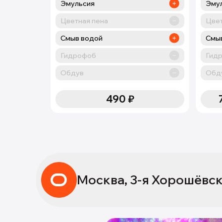
Эмульсия
Эмул
Цветная пена
Цвет
Смыв водой
Смы
Гидрофоб
Гид
Обдув
Обд
490
₽
Москва, 3-я Хорошёвск