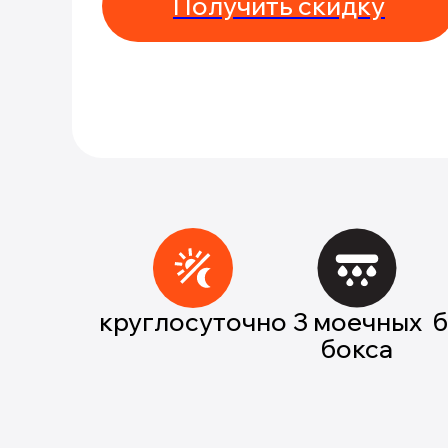
Получить скидку
круглосуточно
3 моечных
б
бокса