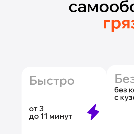
самооб
гря
Бе
Быстро
без 
с ку
от 3
до 11 минут