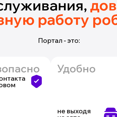
служивания,
дов
зную работу ро
Портал - это:
зопасно
Удобно
контакта
зовом
не выходя