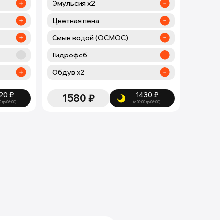
Эмульсия х2
Цветная пена
Смыв водой (ОСМОС)
Гидрофоб
Обдув х2
20
₽
1430
₽
1580
₽
0 до 06:00)
(с 00:00 до 06:00)