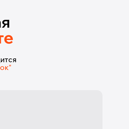
ая
те
ится
ок"