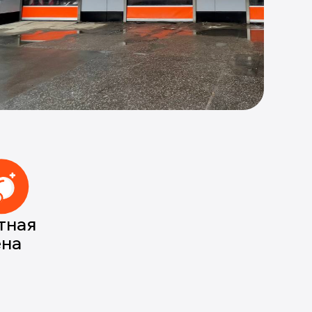
тная
ена