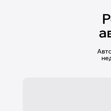
Р
а
Авт
не