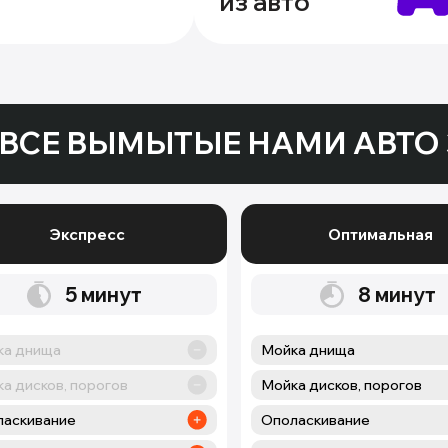
из авто
ВСЕ ВЫМЫТЫЕ НАМИ АВТО 
Экспресс
Оптимальная
5
минут
8
минут
ка днища
Мойка днища
а дисков, порогов
Мойка дисков, порогов
ласкивание
Ополаскивание