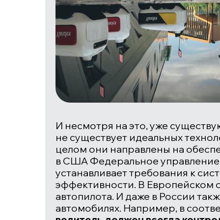
И несмотря на это, уже существ
не существует идеальных технол
целом они направлены на обеспе
в США Федеральное управление п
устанавливает требования к сист
эффективности. В Европейском 
автопилота. И даже в России так
автомобилях. Например, в соотв
водитель должен всегда
контро