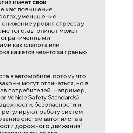
логия имеет
свои
кие как: повышение
рогах, уменьшение
и снижение уровня стресса у
оме того, автопилот может
с ограниченными
ими как слепота или
ока кажется чем-то за гранью
та в автомобиле, потому что
 законы могут отличаться, но в
рав потребителей. Например,
or Vehicle Safety Standards
)
надежности, безопасности и
 регулируют работу систем
ование систем автопилота в
ности дорожного движения"
етственность за его