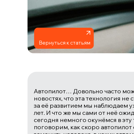
Вернуться к статьям
Автопилот… Довольно часто мож
новостях, что эта технология не с
за её развитием мы наблюдаем у
лет. И что же мы сами от неё ож
сегодня немного окунёмся в эту 
поговорим, как скоро автопилот