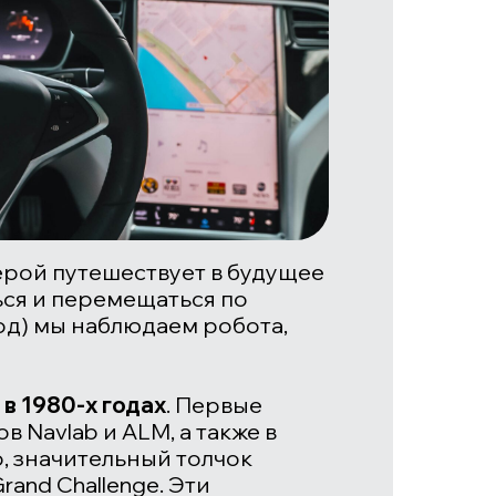
герой путешествует в будущее
ься и перемещаться по
од) мы наблюдаем робота,
в 1980-х годах
. Первые
тов
Navlab
и
ALМ
, а также в
о, значительный толчок
rand Challenge
. Эти