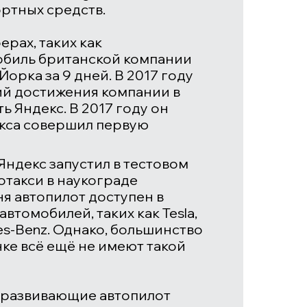
ртных средств.
ерах, таких как
мобиль британской компании
рка за 9 дней. В 2017 году
й достижения компании в
ть
Яндекс
. В 2017 году он
екса совершил первую
 Яндекс запустил в тестовом
такси в наукограде
я автопилот доступен в
автомобилей, таких как
Tesla
,
es-Benz
. Однако, большинство
ке всё ещё не имеют такой
 развивающие автопилот