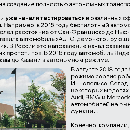
на создание полностью автономных транспо
ли
уже начали тестироваться
в различных сф
. Например, в 2015 году беспилотный авто
лел расстояние от Сан-Франциско до Нью-Йо
тавила автомобиль
xAUTO
, демонстрирующи
я. В России это направление начал развива
х прототипов. В 2018 году автомобиль Янд
вы до Казани в автономном режиме.
В августе 2018 года
режиме сервис робо
Иннополисе. Сегодн
некоторых моделях 
Audi
,
BMW
и
Merced
автомобилей на рын
функции.
Конечно, компании,