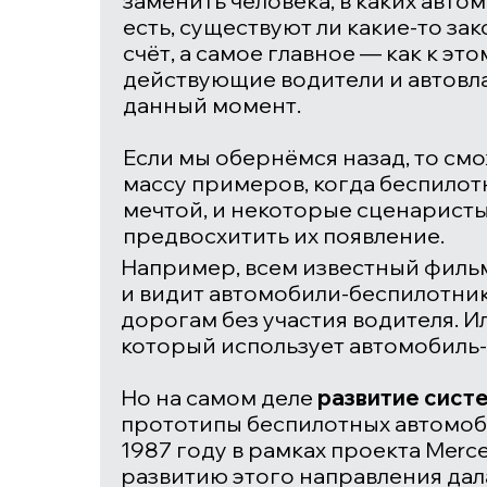
заменить человека, в каких авто
есть, существуют ли какие-то зак
счёт, а самое главное — как к эт
действующие водители и автовл
данный момент.
Если мы обернёмся назад, то см
массу примеров, когда беспилот
мечтой, и некоторые сценарист
предвосхитить их появление.
Например, всем известный фил
и видит автомобили-беспилотник
дорогам без участия водителя. И
который использует автомобиль
Но на самом деле
развитие сист
прототипы беспилотных автомоби
1987 году в рамках проекта
Merc
развитию этого направления дал