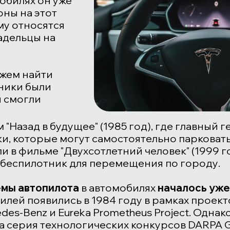
мобилях он уже
оны на этот
ому относятся
адельцы на
ожем найти
ники были
ы смогли
ьм
"Назад в будущее"
(1985 год), где главный 
и, которые могут самостоятельно парковат
ли в фильме
"Двухсотлетний человек"
(1999 г
-беспилотник для перемещения по городу.
емы автопилота
в автомобилях
началось уже 
лей появились в 1984 году в рамках проек
edes-Benz
и
Eureka Prometheus Project
. Однак
а серия технологических конкурсов
DARPA G