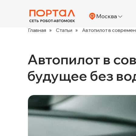
Москва
Главная
»
Статьи
»
Автопилот в современ
Автопилот в со
будущее без во