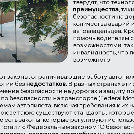
твердят, что техно
преимущества
, та
безопасности на до
количества аварий 
автовладельцев. Кр
помочь водителям 
возможностями, так
инвалидность, что п
возможного.
уют законы, ограничивающие работу автопило
огий без
недостатков
. В разных странах эти
чение безопасности на дорогах и защиту п
о безопасности на транспорте (
Federal Mot
емам автопилота, включая требования к их 
союзе также существуют стандарты, которые
же есть законы, которые регулируют использ
етствии с Федеральным законом "О безопас
лировать движение автомобиля
и нести отв