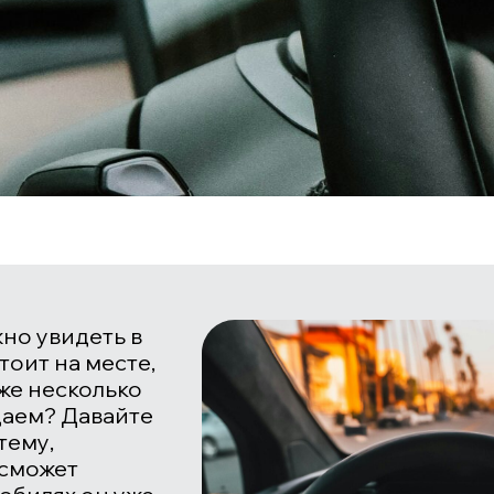
но увидеть в
тоит на месте,
же несколько
идаем? Давайте
тему,
 сможет