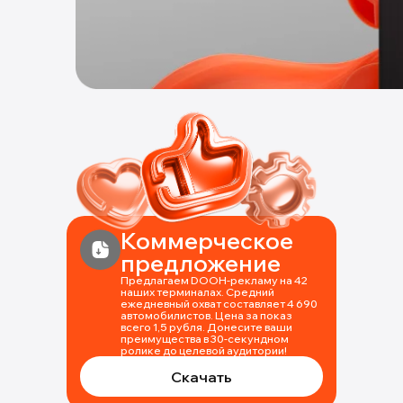
Коммерческое
предложение
Предлагаем DOOH-рекламу на 42
наших терминалах. Средний
ежедневный охват составляет 4 690
автомобилистов. Цена за показ
всего 1,5 рубля. Донесите ваши
преимущества в 30-секундном
ролике до целевой аудитории!
Скачать