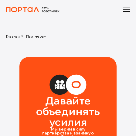
Главная
»
Партнерам
Давайте
объединять
усилия
Мы верим в силу
партнёрства и взаимную