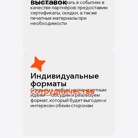
выставок
Готовы участвовать в событиях в
качестве партнёров: предоставим
сертификаты, скидки, а также
печатные материалы при
необходимости
Индивидуальные
форматы
сотрудничества
Открыты к любым нестандартным
идеям — обсудим и реализуем
формат, который будет выгоден и
интересен обеим сторонам