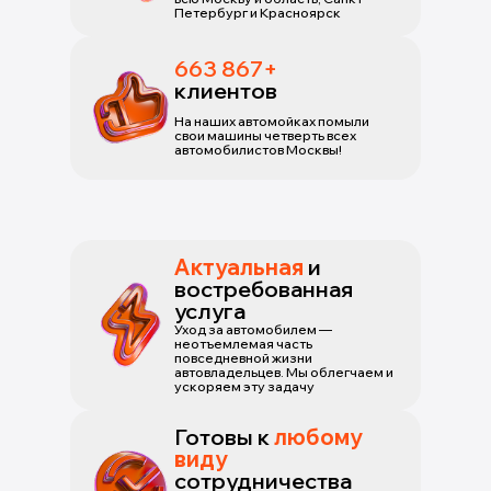
Петербург и Красноярск
663 867+
клиентов
На наших автомойках помыли
свои машины четверть всех
автомобилистов Москвы!
Актуальная
и
востребованная
услуга
Уход за автомобилем —
неотъемлемая часть
повседневной жизни
автовладельцев. Мы облегчаем и
ускоряем эту задачу
Готовы к
любому
виду
сотрудничества