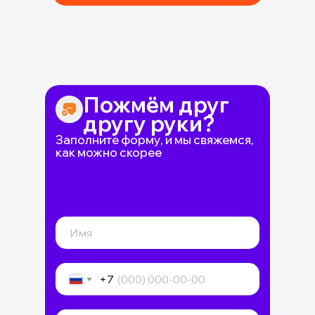
Пожмём друг
другу руки?
Заполните форму, и мы свяжемся,
как можно скорее
+7