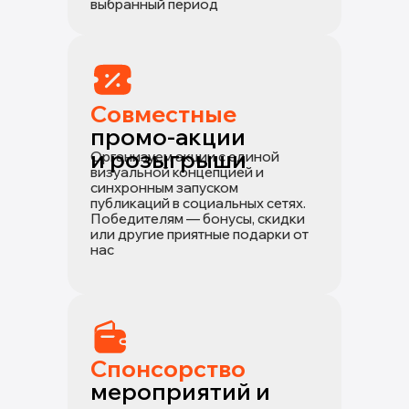
выбранный период
Совместные
промо-акции
и розыгрыши
Организуем акции с единой
визуальной концепцией и
синхронным запуском
публикаций в социальных сетях.
Победителям — бонусы, скидки
или другие приятные подарки от
нас
Спонсорство
мероприятий и