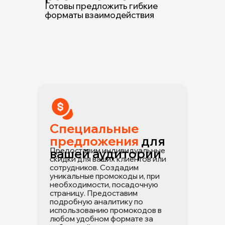
Готовы предложить гибкие
форматы взаимодействия
Специальные
предложения
для
вашей аудитории
Предоставим индивидуальные
скидки для ваших клиентов или
сотрудников. Создадим
уникальные промокоды и, при
необходимости, посадочную
страницу. Предоставим
подробную аналитику по
использованию промокодов в
любом удобном формате за