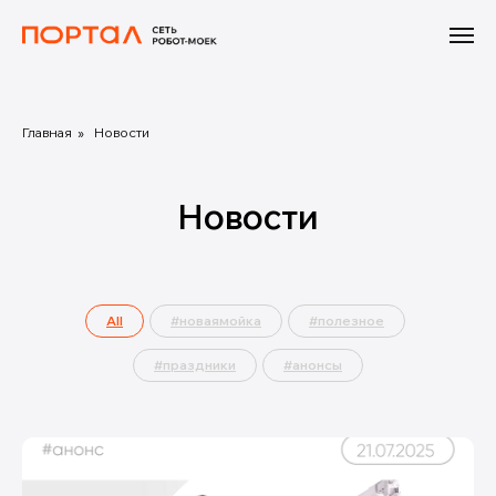
Главная
»
Новости
Новости
All
#новаямойка
#полезное
#праздники
#анонсы