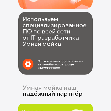
Используем
Тратить
специализированное
всего 11 минут
ПО по всей сети
на уход за т/с
от IT-разработчика
Умная мойка
Это позволяет сделать жизнь
автомобилистов проще
и комфортнее
Умная мойка наш
надёжный партнёр
Решать любые
чивать мойку
вопросы, связанные
бильном
с мойкой, удаленно
ожении