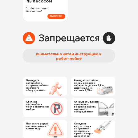
пылесосом
Чтобы салон тоже
был чистым!
подробнее
Запрещается
внимательно читай инструкцию к
робот-мойке
Покидать
Въезд автомобиля,
автомобиль
превышающего
во время работы
габариты: длина 5,9 м,
моечного
ширина 2,9 м,
оборудования
высота 2,05 м
Стоянка
Открывать двери,
автомобиля
окна и люк
после окончания
во время работы
мойки
моечного
оборудования
Наносить ущерб
Ожидать
автомоечному
выполнения
комплексу
выбранной
программы
с работающим
двигателем