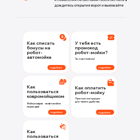
дождитесь открытия ворот и выезжайте
Как списать
У тебя есть
бонусы на
промокод
робот-
робот-мойки?
автомойке
Ты счастливчик!
подробнее
подробнее
Как
Как оплатить
пользоваться
робот-мойку
ковромойщиком
Простые инструкции
для твоего удобства
Мойка ковров на автомойке
на раз-два!
подробнее
подробнее
Как
пользоваться