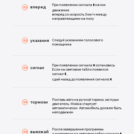
При появлении сигнала
⬆️
начни
вперед
02
движение
вперёд со скорость 3 км/ч между
направляющими на полу
указания
Следуй указаниям голосового
03
помощника
При появлении сигнала ❌ остановись.
сигнал
04
Если на световом табло появился
сигнал
⬇️
,
сдай назад до появления сигнала ❌
Поставь авто на ручной тормоз, заглуши
тормози
05
двигатель. Мойка стартует
автоматически. Автомобиль должен быть
неподвижен
После завершения программы
выезжай
06
и появления на световом табло сигнала
⬆️