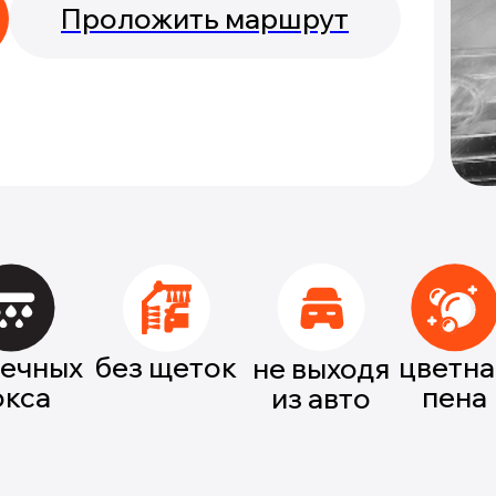
Проложить маршрут
оечных
без щеток
цветна
не выходя
окса
пена
из авто