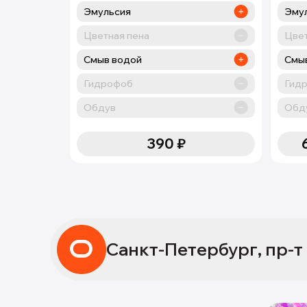
Эмульсия
Эмул
Цветная пена
Цвет
Смыв водой
Смы
Гидрофоб
Гид
Обдув
Обд
390
₽
Санкт-Петербург, пр-т