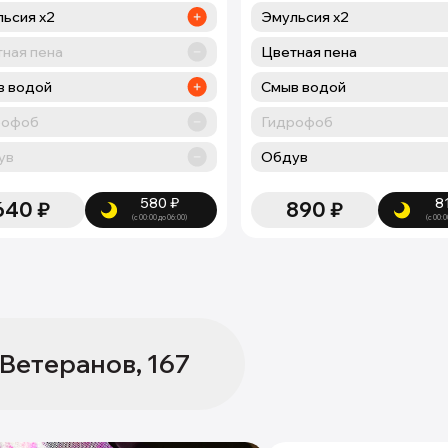
ьсия х2
Эмульсия х2
ная пена
Цветная пена
в водой
Смыв водой
рофоб
Гидрофоб
ув
Обдув
580
₽
8
640
₽
890
₽
(с 00:00 до 06:00)
(с 00:0
 Ветеранов, 167