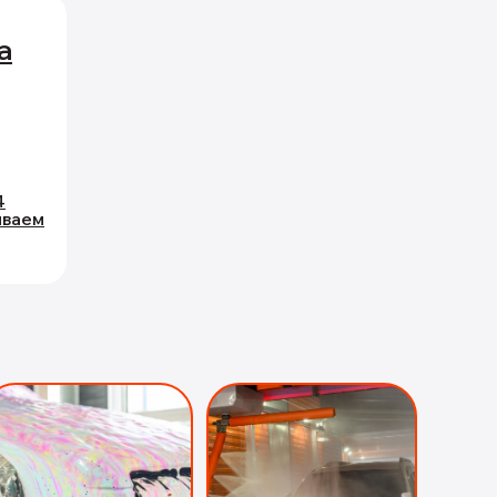
а
4
ываем