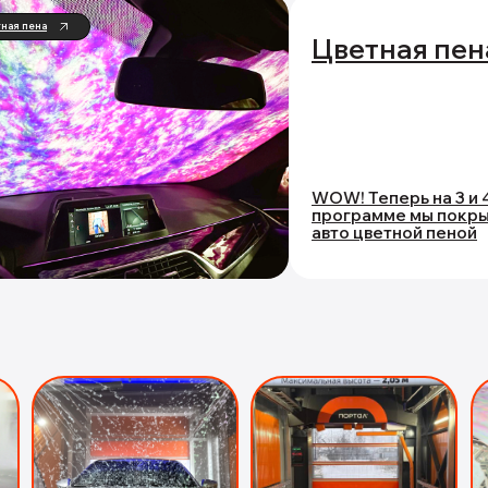
тная пена
Цветная пен
WOW! Теперь на 3 и 
программе мы покр
авто цветной пеной