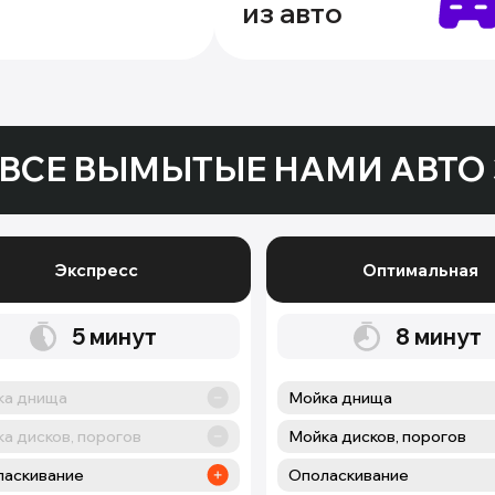
из авто
ВСЕ ВЫМЫТЫЕ НАМИ АВТО 
Экспресс
Оптимальная
5
минут
8
минут
ка днища
Мойка днища
а дисков, порогов
Мойка дисков, порогов
ласкивание
Ополаскивание