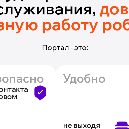
служивания,
дов
зную работу ро
Портал - это:
зопасно
Удобно
контакта
зовом
не выходя