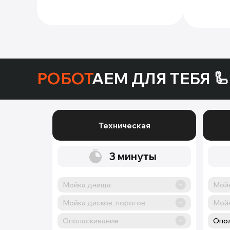
РОБОТ
АЕМ ДЛЯ ТЕБЯ 🦾
Техническая
3
минуты
Мойка днища
Мой
Мойка дисков, порогов
Мойк
Ополаскивание
Опо