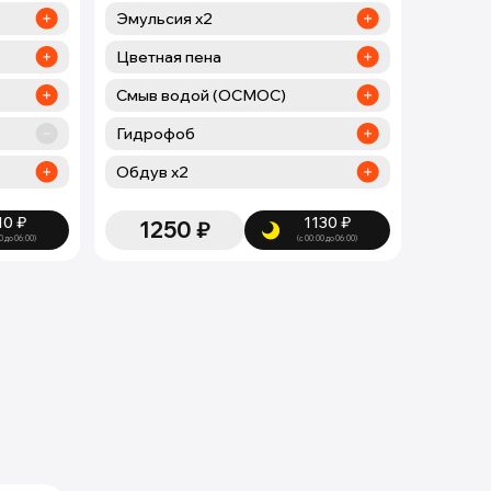
Эмульсия х2
Цветная пена
Смыв водой (ОСМОС)
Гидрофоб
Обдув х2
10
₽
1130
₽
1250
₽
0 до 06:00)
(с 00:00 до 06:00)