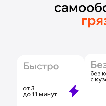
самооб
гря
Бе
Быстро
без 
с ку
от 3
до 11 минут