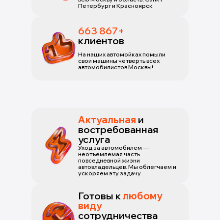
Петербург и Красноярск
663 867+
клиентов
На наших автомойках помыли
свои машины четверть всех
автомобилистов Москвы!
Актуальная
и
востребованная
услуга
Уход за автомобилем —
неотъемлемая часть
повседневной жизни
автовладельцев. Мы облегчаем и
ускоряем эту задачу
Готовы к
любому
виду
сотрудничества