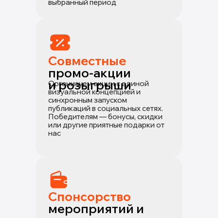
выбранный период
Совместные
промо-акции
и розыгрыши
Организуем акции с единой
визуальной концепцией и
синхронным запуском
публикаций в социальных сетях.
Победителям — бонусы, скидки
или другие приятные подарки от
нас
Спонсорство
мероприятий и