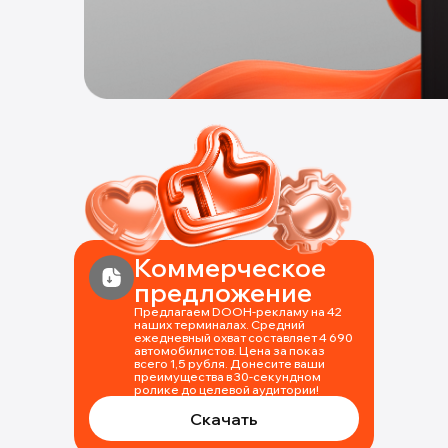
Коммерческое
предложение
Предлагаем DOOH-рекламу на 42
наших терминалах. Средний
ежедневный охват составляет 4 690
автомобилистов. Цена за показ
всего 1,5 рубля. Донесите ваши
преимущества в 30-секундном
ролике до целевой аудитории!
Скачать