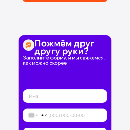
Пожмём друг
другу руки?
Заполните форму, и мы свяжемся,
как можно скорее
+7