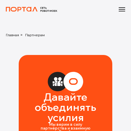
Главная
»
Партнерам
Давайте
объединять
усилия
Мы верим в силу
партнёрства и взаимную