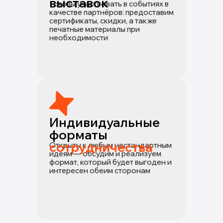
выставок
Готовы участвовать в событиях в
качестве партнёров: предоставим
сертификаты, скидки, а также
печатные материалы при
необходимости
Индивидуальные
форматы
сотрудничества
Открыты к любым нестандартным
идеям — обсудим и реализуем
формат, который будет выгоден и
интересен обеим сторонам