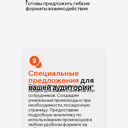
Готовы предложить гибкие
форматы взаимодействия
Специальные
предложения
для
вашей аудитории
Предоставим индивидуальные
скидки для ваших клиентов или
сотрудников. Создадим
уникальные промокоды и, при
необходимости, посадочную
страницу. Предоставим
подробную аналитику по
использованию промокодов в
любом удобном формате за